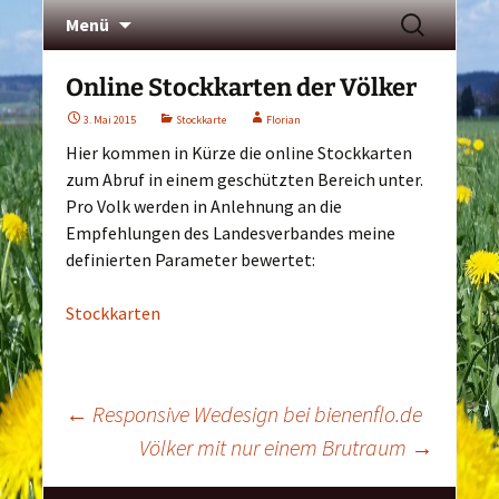
Zum
Suchen
Menü
Inhalt
bienenflo – Die Hobby
nach:
springen
Imkerei im schönen
Online Stockkarten der Völker
Unterallgäu
3. Mai 2015
Stockkarte
Florian
Hier kommen in Kürze die online Stockkarten
zum Abruf in einem geschützten Bereich unter.
Pro Volk werden in Anlehnung an die
Empfehlungen des Landesverbandes meine
definierten Parameter bewertet:
Stockkarten
Beitragsnavigation
←
Responsive Wedesign bei bienenflo.de
Völker mit nur einem Brutraum
→